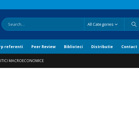
All Categories
rp referenti
Peer Review
Biblioteci
Distributie
Contact
ITICI MACROECONOMICE