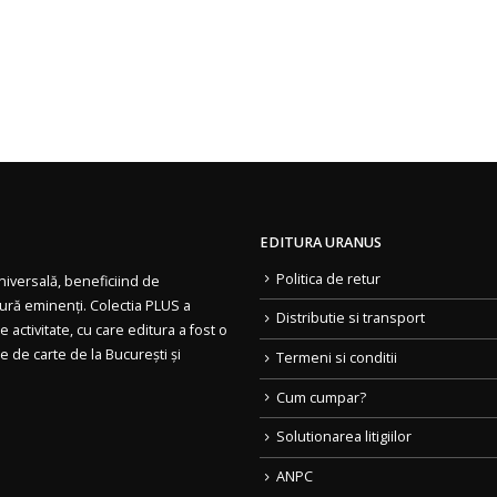
EDITURA URANUS
Politica de retur
 universală, beneficiind de
tură eminenți. Colectia PLUS a
Distributie si transport
 activitate, cu care editura a fost o
le de carte de la București și
Termeni si conditii
Cum cumpar?
Solutionarea litigiilor
ANPC