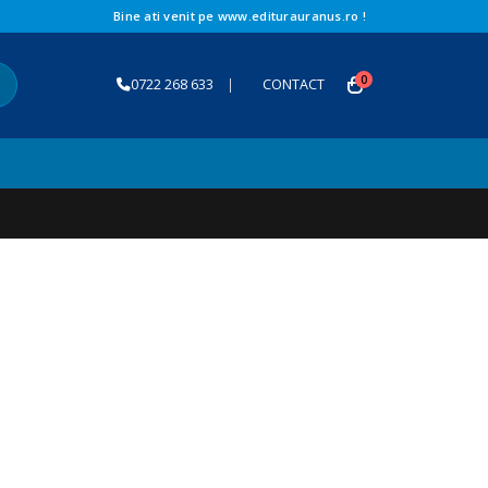
Bine ati venit pe www.editurauranus.ro !
0
0722 268 633
|
CONTACT