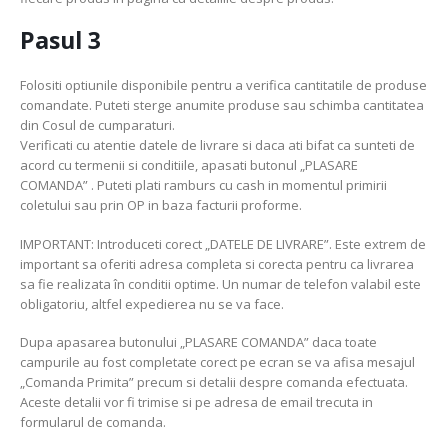
Pasul 3
Folositi optiunile disponibile pentru a verifica cantitatile de produse
comandate. Puteti sterge anumite produse sau schimba cantitatea
din Cosul de cumparaturi.
Verificati cu atentie datele de livrare si daca ati bifat ca sunteti de
acord cu termenii si conditiile, apasati butonul „PLASARE
COMANDA” . Puteti plati ramburs cu cash in momentul primirii
coletului sau prin OP in baza facturii proforme.
IMPORTANT: Introduceti corect „DATELE DE LIVRARE”. Este extrem de
important sa oferiti adresa completa si corecta pentru ca livrarea
sa fie realizata în conditii optime. Un numar de telefon valabil este
obligatoriu, altfel expedierea nu se va face.
Dupa apasarea butonului „PLASARE COMANDA” daca toate
campurile au fost completate corect pe ecran se va afisa mesajul
„Comanda Primita” precum si detalii despre comanda efectuata.
Aceste detalii vor fi trimise si pe adresa de email trecuta in
formularul de comanda.