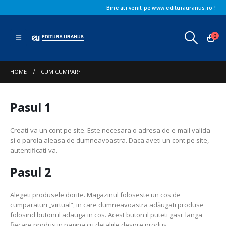
Bine ati venit pe www.editurauranus.ro !
0
HOME
CUM CUMPAR?
Pasul 1
Creati-va un cont pe site. Este necesara o adresa de e-mail valida
si o parola aleasa de dumneavoastra. Daca aveti un cont pe site,
autentificati-va.
Pasul 2
Alegeti produsele dorite. Magazinul foloseste un cos de
cumparaturi „virtual”, in care dumneavoastra adăugati produse
folosind butonul adauga in cos. Acest buton il puteti gasi langa
fiecare produs in pagina cu detaliile despre produs.