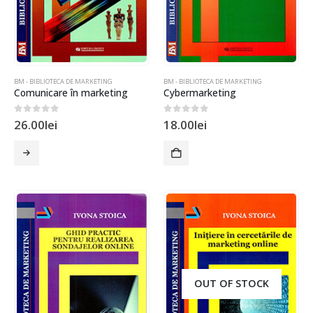
BM - BIBLIOTECA DE MARKETING
BM - BIBLIOTECA DE MARKETING
Comunicare în marketing
Cybermarketing
0
out of 5
0
out of 5
26.00
lei
18.00
lei
OUT OF STOCK