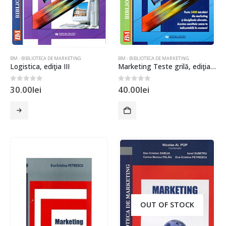
BM - BIBLIOTECA DE MARKETING
BM - BIBLIOTECA DE MARKETING
Logistica, ediţia III
Marketing Teste grilă, ediţia IV
0
out of 5
0
out of 5
30.00
lei
40.00
lei
OUT OF STOCK