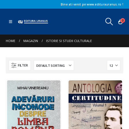
Bine ati venit pe www.editurauranus.ro !
0
HOME
MAGAZIN
ISTORIE SI STUDII CULTURALE
FILTER