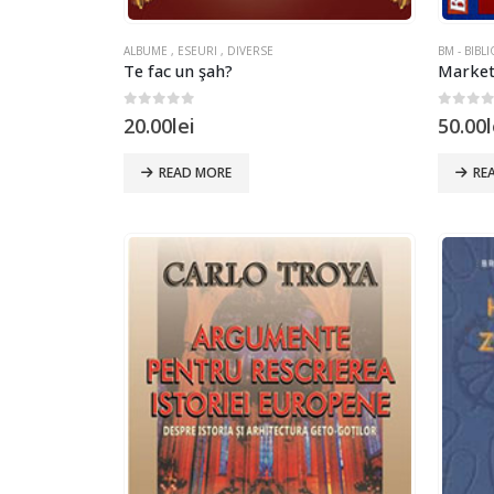
ALBUME , ESEURI , DIVERSE
BM - BIBL
Te fac un şah?
Marketi
0
out of 5
0
out 
20.00
lei
50.00
l
READ MORE
RE