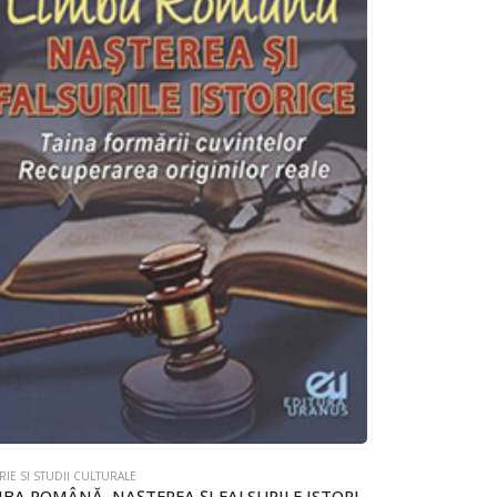
RIE SI STUDII CULTURALE
LIMBA ROMÂNĂ, NAȘTEREA ȘI FALSURILE ISTORICE