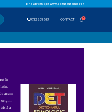
Bine ati venit pe www.editurauranus.ro !
0
0722 268 633
|
CONTACT
rut în
latin,
 de acum
origini,
ristă a