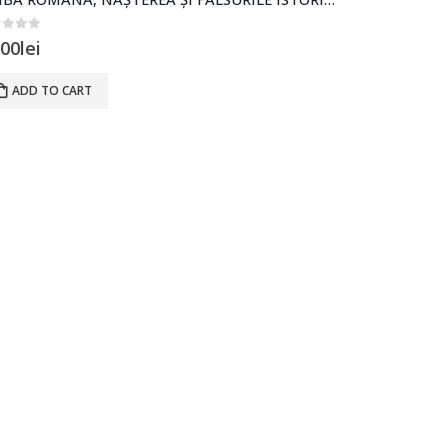
ut of 5
.00
lei
ADD TO CART