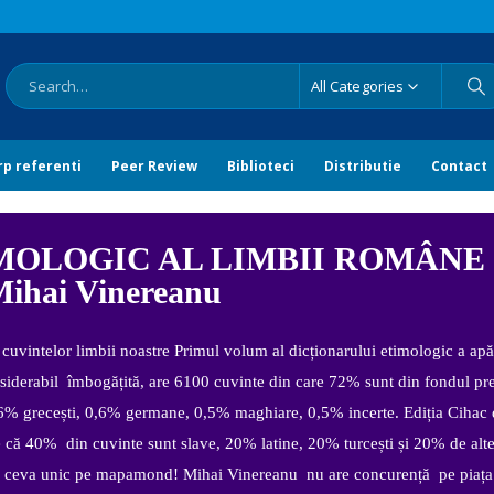
All Categories
rp referenti
Peer Review
Biblioteci
Distributie
Contact
MOLOGIC AL LIMBII ROMÂNE
Mihai Vinereanu
 cuvintelor limbii noastre Primul volum al dicționarului etimologic a apă
siderabil îmbogățită, are 6100 cuvinte din care 72% sunt din fondul pre
3,6% grecești, 0,6% germane, 0,5% maghiare, 0,5% incerte. Ediția Cihac
că 40% din cuvinte sunt slave, 20% latine, 20% turcești și 20% de alte 
ii, ceva unic pe mapamond! Mihai Vinereanu nu are concurență pe piața t