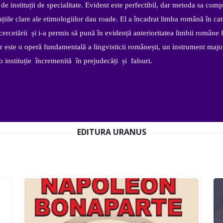
de instituții de specialitate. Evident este perfectibil, dar metoda sa comp
cațiile clare ale etimologiilor dau roade. El a încadrat limba română în ca
ercetării și i-a permis să pună în evidență anterioritatea limbii române 
onar este o operă fundamentală a lingvisticii românești, un instrument majo
o instituție încremenită în prejudecăți și falsuri.
EDITURA URANUS