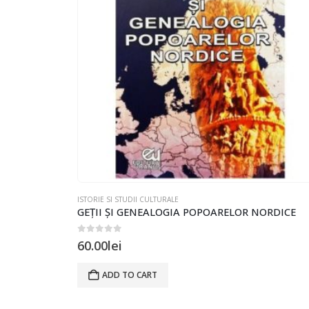
ISTORIE SI STUDII CULTURALE
GEȚII ȘI GENEALOGIA POPOARELOR NORDICE
0
out of 5
60.00
lei
ADD TO CART