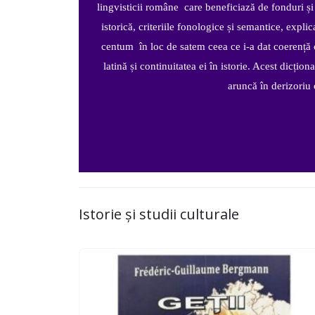
lingvisticii române care beneficiază de fonduri și 
istorică, criteriile fonologice și semantice, expli
centum în loc de satem ceea ce i-a dat coerență c
latină și continuitatea ei în istorie. Acest dicți
aruncă în derizoriu 
Istorie și studii culturale