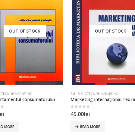
OUT OF STOCK
OUT OF STOCK
IOTECA DE MARKETING
BM - BIBLIOTECA DE MARKETING
tamentul consumatorului
of 5
0
out of 5
ei
45.00
lei
AD MORE
READ MORE