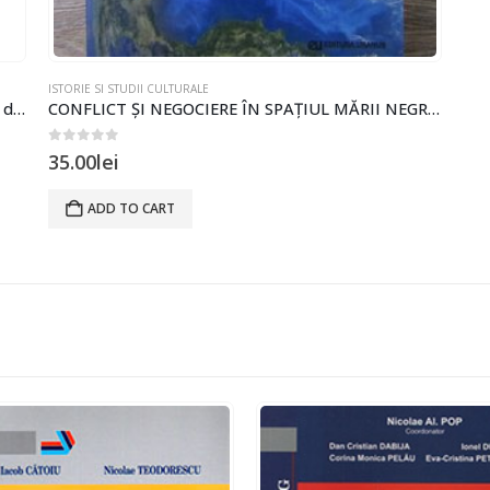
ISTORIE SI STUDII CULTURALE
DICȚIONARUL ETIMOLOGIC AL LIMBII ROMÂNE de Mihai Vinereanu
CONFLICT ȘI NEGOCIERE ÎN SPAȚIUL MĂRII NEGRE de Radu Tudor Ioncică
0
out of 5
35.00
lei
ADD TO CART