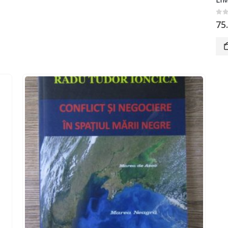
0
o
75