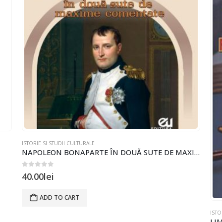
ISTORIE SI STUDII CULTURALE
NAPOLEON BONAPARTE ÎN DOUĂ SUTE DE MAXIME COMENTATE
0
out of 5
40.00
lei
ADD TO CART
ISTO