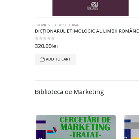
ISTORIE SI STUDII CULTURALE
0
out of 5
320.00
lei
ADD TO CART
Biblioteca de Marketing