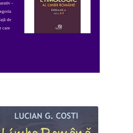
arativ -
tegoria
față de
r care