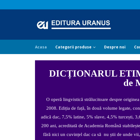
Acasa
Categorii produse
Despre noi
Co
DICȚIONARUL ETI
de 
O operă lingvistică strălucitoare despre originea
2008. Ediția de față, în două volume legate, con
adică dac, 7,5% latine, 5% slave, 4,5% turcești, 
200 ani, acreditată de Academia Română stabilește 
fără nici un cuvințel dac ca să nu știi de unde v