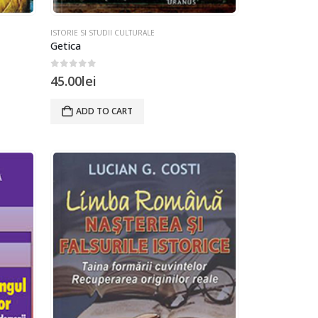
ISTORIE SI STUDII CULTURALE
Getica
0
out of 5
45.00
lei
ADD TO CART