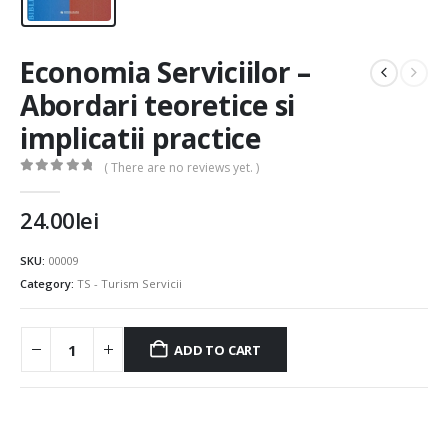
Economia Serviciilor –
Abordari teoretice si
implicatii practice
( There are no reviews yet. )
0
out of 5
24.00
lei
SKU:
00009
Category:
TS - Turism Servicii
ADD TO CART