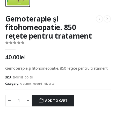
Gemoterapie şi
fitohomeopatie. 850
reţete pentru tratament
0
out of 5
40.00
lei
Gemoterapie şi fitohomeopatie. 850 reţete pentru tratament
SKU:
5948489100468
Category:
Albume , eseuri , diverse
ADD TO CART