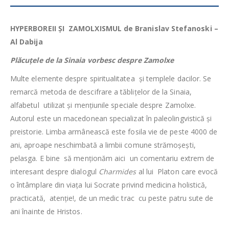
HYPERBOREII
ȘI ZAMOLXISMUL de Branislav Stefanoski –
Al Dabija
Plăcuțele de la Sinaia vorbesc despre Zamolxe
Multe elemente despre spiritualitatea și templele dacilor. Se
remarcă metoda de descifrare a tăblițelor de la Sinaia,
alfabetul utilizat și mențiunile speciale despre Zamolxe.
Autorul este un macedonean specializat în paleolingvistică și
preistorie. Limba armânească este fosila vie de peste 4000 de
ani, aproape neschimbată a limbii comune strămoșești,
pelasga. E bine să menționăm aici un comentariu extrem de
interesant despre dialogul
Charmides
al lui Platon care evocă
o întâmplare din viața lui Socrate privind medicina holistică,
practicată, atenție!, de un medic trac cu peste patru sute de
ani înainte de Hristos.