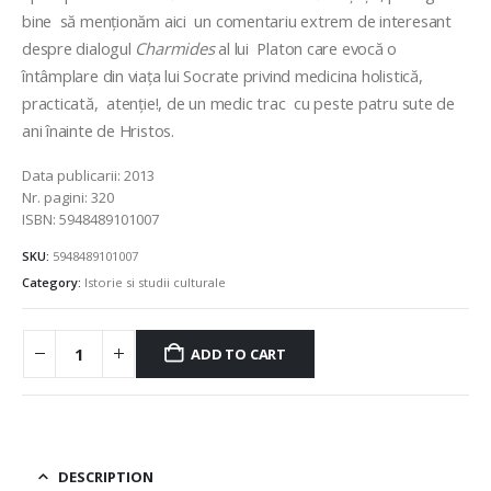
bine să menționăm aici un comentariu extrem de interesant
despre dialogul
Charmides
al lui Platon care evocă o
întâmplare din viața lui Socrate privind medicina holistică,
practicată, atenție!, de un medic trac cu peste patru sute de
ani înainte de Hristos.
Data publicarii:
2013
Nr. pagini:
320
ISBN:
5948489101007
SKU:
5948489101007
Category:
Istorie si studii culturale
ADD TO CART
DESCRIPTION