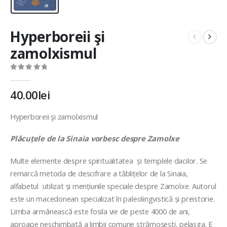
Hyperboreii şi
zamolxismul
0
out of 5
40.00
lei
Hyperboreii şi zamolxismul
Plăcuțele de la Sinaia vorbesc despre Zamolxe
Multe elemente despre spiritualitatea și templele dacilor. Se
remarcă metoda de descifrare a tăblițelor de la Sinaia,
alfabetul utilizat și mențiunile speciale despre Zamolxe. Autorul
este un macedonean specializat în paleolingvistică și preistorie.
Limba armânească este fosila vie de peste 4000 de ani,
aproape neschimbată a limbii comune strămoșești, pelasga. E