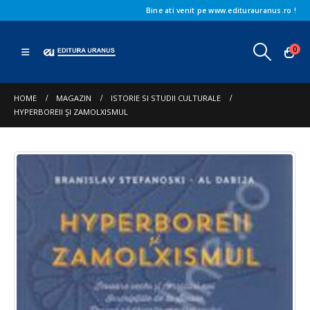
Bine ati venit pe www.editurauranus.ro !
0
HOME
MAGAZIN
ISTORIE SI STUDII CULTURALE
HYPERBOREII ŞI ZAMOLXISMUL