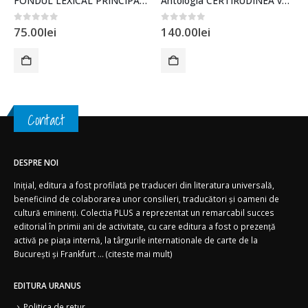
FONDUL LEXICAL PRINCIPAL AL LIMBII ROMÂNE
Antologia CERTIRUDINEA vol.4
0
out of 5
0
out of 5
75.00
lei
140.00
lei
Contact
DESPRE NOI
Inițial, editura a fost profilată pe traduceri din literatura universală,
beneficiind de colaborarea unor consilieri, traducători și oameni de
cultură eminenți. Colectia PLUS a reprezentat un remarcabil succes
editorial în primii ani de activitate, cu care editura a fost o prezență
activă pe piața internă, la târgurile internationale de carte de la
București și Frankfurt ... (
citeste mai mult)
EDITURA URANUS
Politica de retur