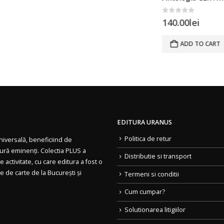
0
out of 5
140.00
lei
ADD TO CART
EDITURA URANUS
Politica de retur
 universală, beneficiind de
tură eminenți. Colectia PLUS a
Distributie si transport
 activitate, cu care editura a fost o
le de carte de la București și
Termeni si conditii
Cum cumpar?
Solutionarea litigiilor