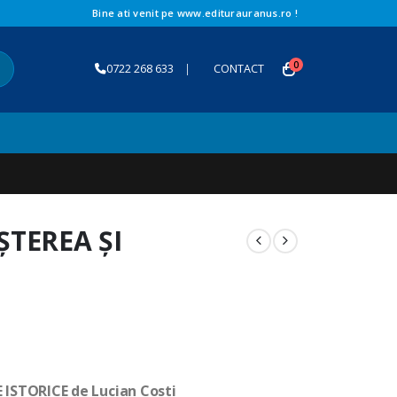
Bine ati venit pe www.editurauranus.ro !
0
0722 268 633
|
CONTACT
TEREA ȘI
ISTORICE de Lucian Costi