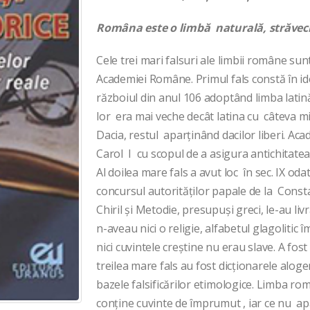
Româna este o limbă naturală, străvec
Cele trei mari falsuri ale limbii române sun
Academiei Române. Primul fals constă în id
războiul din anul 106 adoptând limba latină a
lor era mai veche decât latina cu câteva m
Dacia, restul aparținând dacilor liberi. A
Carol I cu scopul de a asigura antichitatea
Al doilea mare fals a avut loc în sec. IX oda
concursul autorităților papale de la Consta
Chiril și Metodie, presupuși greci, le-au liv
n-aveau nici o religie, alfabetul glagolitic
nici cuvintele creștine nu erau slave. A fost 
treilea mare fals au fost dicționarele aloge
bazele falsificărilor etimologice. Limba ro
conține cuvinte de împrumut , iar ce nu ap