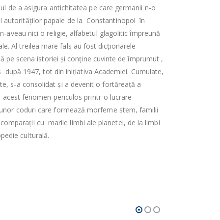
l de a asigura antichitatea pe care germanii n-o
ul autorităților papale de la Constantinopol în
e n-aveau nici o religie, alfabetul glagolitic împreună
le. Al treilea mare fals au fost dicționarele
ă pe scena istoriei și conține cuvinte de împrumut ,
s după 1947, tot din inițiativa Academiei. Cumulate,
ate, s-a consolidat și a devenit o fortăreață a
ă acest fenomen periculos printr-o lucrare
a unor coduri care formează morfeme stem, familii
 comparații cu marile limbi ale planetei, de la limbi
opedie culturală.