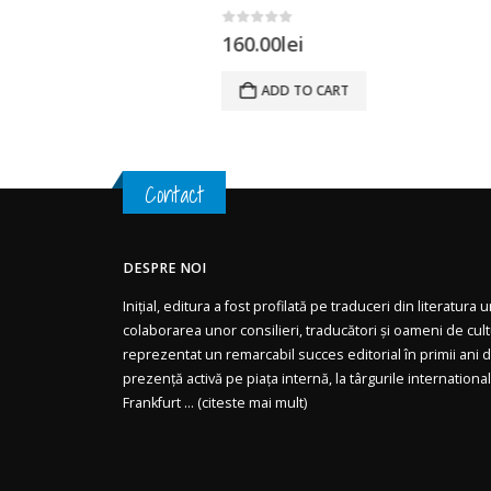
0
out of 5
160.00
lei
ADD TO CART
Contact
DESPRE NOI
Inițial, editura a fost profilată pe traduceri din literatura
colaborarea unor consilieri, traducători și oameni de cul
reprezentat un remarcabil succes editorial în primii ani de
prezență activă pe piața internă, la târgurile internationa
Frankfurt ... (
citeste mai mult)