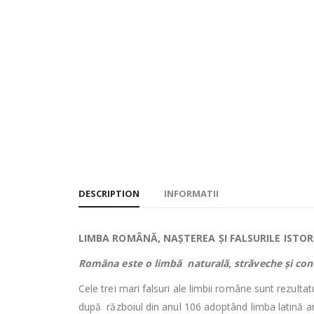
DESCRIPTION
INFORMATII
LIMBA ROMÂNĂ, NAȘTEREA ȘI FALSURILE ISTORI
Româna este o limbă naturală, străveche și co
Cele trei mari falsuri ale limbii române sunt rezult
după războiul din anul 106 adoptând limba latină art