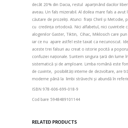
decât 20% din Dacia, restul aparținând dacilor lib
aveau. Un fals mizerabil. Al doilea mare fals a avut 
căutare de prozeliți. Atunci frații Chiril și Metodie, 
cu credința ortodoxă. Nici alfabetul, nici cuvintele c
alogenilor Gaster, Tiktin, Cihac, Miklosich care pun
iar ce nu apare astfel este taxat ca necunoscut. Id
aceste trei falsuri au creat o istorie pocită a poporu
confuziei naționale. Suntem singura țară din lume î
sistematică și de amploare. Limba română este fon
de cuvinte, posibilități interne de dezvoltare, are t
moderne până la limbi străvechi și abundă în referiri
ISBN 978-606-699-018-9
Cod bare 5948489101144
RELATED PRODUCTS