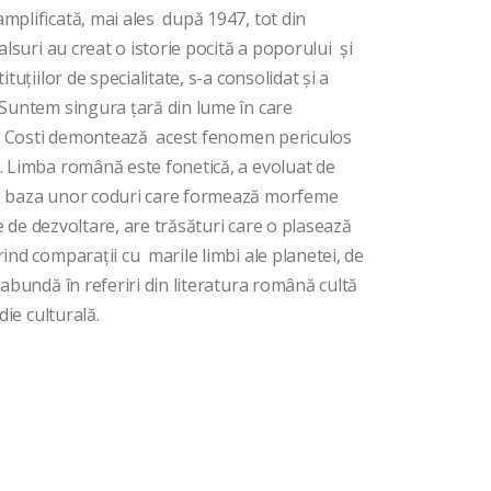
mplificată, mai ales după 1947, tot din
alsuri au creat o istorie pocită a poporului și
tuțiilor de specialitate, s-a consolidat și a
. Suntem singura țară din lume în care
cian Costi demontează acest fenomen periculos
e. Limba română este fonetică, a evoluat de
pe baza unor coduri care formează morfeme
ne de dezvoltare, are trăsături care o plasează
rind comparații cu marile limbi ale planetei, de
 abundă în referiri din literatura română cultă
die culturală.