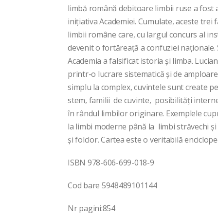
limbă română debitoare limbii ruse a fost a
inițiativa Academiei. Cumulate, aceste trei f
limbii române care, cu largul concurs al insti
devenit o fortăreață a confuziei naționale
Academia a falsificat istoria și limba. Lu
printr-o lucrare sistematică și de amploar
simplu la complex, cuvintele sunt create 
stem, familii de cuvinte, posibilități inter
în rândul limbilor originare. Exemplele cup
la limbi moderne până la limbi străvechi și
și folclor. Cartea este o veritabilă enciclope
ISBN 978-606-699-018-9
Cod bare 5948489101144
Nr pagini:854