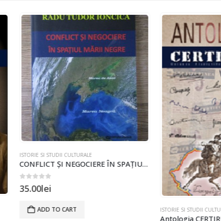
I STUDII CULTURALE
CONFLICT ȘI NEGOCIERE ÎN SPAȚIUL MĂRII NEGRE de Radu Tudor Ioncică
of 5
ei
D TO CART
ISTORIE SI STUDII CULTURALE
Antologia CERTIRUDINEA vol.