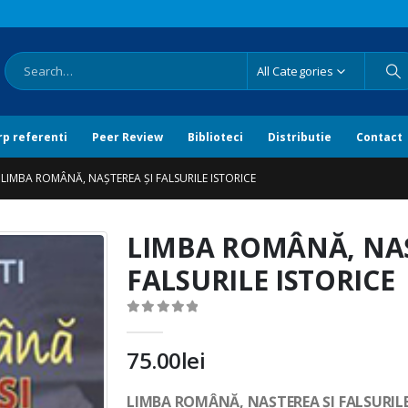
All Categories
rp referenti
Peer Review
Biblioteci
Distributie
Contact
LIMBA ROMÂNĂ, NAȘTEREA ȘI FALSURILE ISTORICE
LIMBA ROMÂNĂ, NAȘ
FALSURILE ISTORICE
0
out of 5
75.00
lei
LIMBA ROMÂNĂ, NAȘTEREA ȘI FALSURILE 