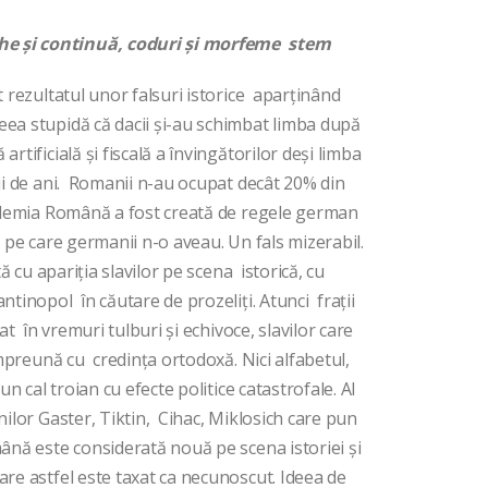
he și continuă, coduri și morfeme stem
t rezultatul unor falsuri istorice aparținând
eea stupidă că dacii și-au schimbat limba după
rtificială și fiscală a învingătorilor deși limba
ii de ani. Romanii n-au ocupat decât 20% din
cademia Română a fost creată de regele german
 pe care germanii n-o aveau. Un fals mizerabil.
tă cu apariția slavilor pe scena istorică, cu
ntinopol în căutare de prozeliți. Atunci frații
rat în vremuri tulburi și echivoce, slavilor care
 împreună cu credința ortodoxă. Nici alfabetul,
un cal troian cu efecte politice catastrofale. Al
nilor Gaster, Tiktin, Cihac, Miklosich care pun
mână este considerată nouă pe scena istoriei și
are astfel este taxat ca necunoscut. Ideea de