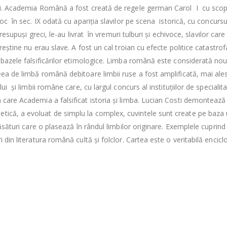
eri. Academia Română a fost creată de regele german Carol I cu scopu
loc în sec. IX odată cu apariția slavilor pe scena istorică, cu concurs
presupuși greci, le-au livrat în vremuri tulburi și echivoce, slavilor car
reștine nu erau slave. A fost un cal troian cu efecte politice catastrofa
 bazele falsificărilor etimologice. Limba română este considerată nou
eea de limbă română debitoare limbii ruse a fost amplificată, mai ale
lui și limbii române care, cu largul concurs al instituțiilor de specialit
n care Academia a falsificat istoria și limba. Lucian Costi demonteaz
etică, a evoluat de simplu la complex, cuvintele sunt create pe baz
răsături care o plasează în rândul limbilor originare. Exemplele cuprind
 din literatura română cultă și folclor. Cartea este o veritabilă encicl