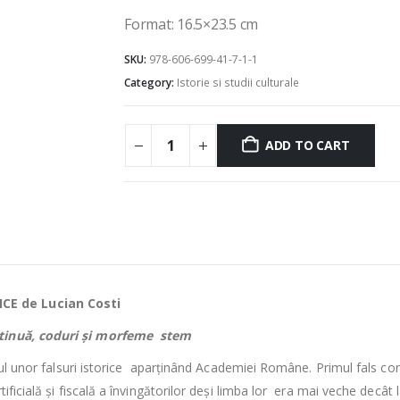
Format: 16.5×23.5 cm
SKU:
978-606-699-41-7-1-1
Category:
Istorie si studii culturale
ADD TO CART
CE de Lucian Costi
ntinuă, coduri și morfeme stem
atul unor falsuri istorice aparținând Academiei Române. Primul fals co
ificială și fiscală a învingătorilor deși limba lor era mai veche decâ