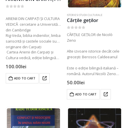
0
out of 5
ISTORIE SI STUDII CULTURALE
ARIENII DIN CARPAȚI ȘI CULTURA
Cărțile geților
VEDICĂ cercetare a Universității
din Cambridge
0
out of 5
CĂRȚILE GEȚILOR de Nicolò
Rig-Veda, biblia indienilor, limba
Zeno
sanscrită și castele sociale sunt
originare din Carpați
Alte izvoare istorice decât cele
Cartea Arienii din Carpați și
grecești: Berosos Caldeeanul
Cultura vedică, ediție bilingvă
română –…
100.00
lei
Este o ediție bilingvă italiană –
română. Autorul Nicolò Zeno
ADD TO CART
(1515-1565), este un strănepot
50.00
lei
al împăratului roman Zenon,…
ADD TO CART