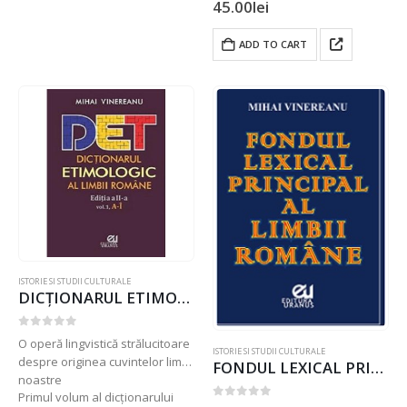
45.00
lei
lumii. Gândirea rațională,…
ADD TO CART
ISTORIE SI STUDII CULTURALE
DICȚIONARUL ETIMOLOGIC AL LIMBII ROMÂNE de Mihai Vinereanu
0
out of 5
O operă lingvistică strălucitoare
ISTORIE SI STUDII CULTURALE
despre originea cuvintelor limbii
FONDUL LEXICAL PRINCIPAL AL LIMBII ROMÂNE
noastre
Primul volum al dicționarului
0
out of 5