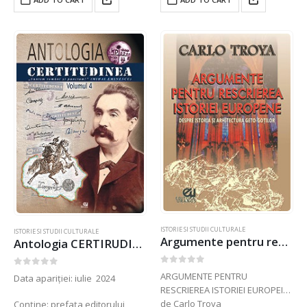
pentru aplombul și constanța
pentru aplombul și constanța
cu care dezbate aceste teme
cu care dezbate aceste teme
ISTORIE SI STUDII CULTURALE
ISTORIE SI STUDII CULTURALE
Argumente pentru rescrierea istoriei europene
Antologia CERTIRUDINEA vol.4
0
out of 5
0
out of 5
ARGUMENTE PENTRU
Data apariției: iulie 2024
RESCRIEREA ISTORIEI EUROPEI
de Carlo Troya
Conține: prefața editorului