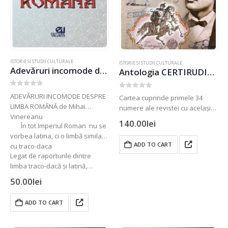
ISTORIE SI STUDII CULTURALE
ISTORIE SI STUDII CULTURALE
Adevăruri incomode despre limba română
Antologia CERTIRUDINEA vol.1
0
out of 5
0
out of 5
ADEVĂRURI INCOMODE DESPRE
Cartea cuprinde primele 34
LIMBA ROMÂNĂ de Mihai
numere ale revistei cu același
Vinereanu
nume, dedicată neamului
140.00
lei
În tot Imperiul Roman nu se
românesc, identității și culturii
vorbea latina, ci o limbă similară
naționale , cunoscută cititorilor
ADD TO CART
cu traco-daca
pentru aplombul și constanța
Legat de raporturile dintre
cu care dezbate aceste teme
limba traco-dacă și latină,…
50.00
lei
ADD TO CART