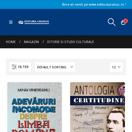
Bine ati venit pe www.editurauranus.ro !
0
HOME
MAGAZIN
ISTORIE SI STUDII CULTURALE
FILTER