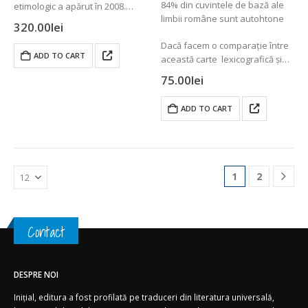
84% din cuvintele de bază ale
etimologic a apărut în 2008.
limbii române sunt autohtone
Ediția de față, în două volume
320.00
lei
legate, considerabil îmbogățită,
Dacă facem o comparație între
are 6100 cuvinte din…
ADD TO CART
această carte lexicografică și
broșura lui Alexandru Graur,
75.00
lei
Încercare asupra fondului
principal lexical al limbii
ADD TO CART
române,…
1
2
Contact
DESPRE NOI
Inițial, editura a fost profilată pe traduceri din literatura universală,