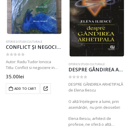
ISTORIE SI STUDII CULTURALE
CONFLICT ȘI NEGOCIERE ÎN SPAȚIUL MĂRII NEGRE de Radu Tudor Ioncică
0
out of 5
Autor: Radu Tudor Ioncica
ISTORIE SI STUDII CULTURALE
Titlu: Conflict si negociere in
DESPRE GÂNDIREA ARHETIPALĂ
spatiul Marii Negre
35.00
lei
An de aparitie: 2023
0
out of 5
DESPRE GÂNDIREA ARHETIPALĂ
Nr. pagini: 252
ADD TO CART
de Elena Iliescu
Format: 14 x 20 cm
Coperti: brosate
O altă înțelegere a lumii, prin
Carte in limba: romana
asemănări, nu prin deosebiri
ISBN: 978-606-699-041-7
Elena Iliescu, arhitect de
profesie, ne oferă o altă
modalitate de înțelegere a