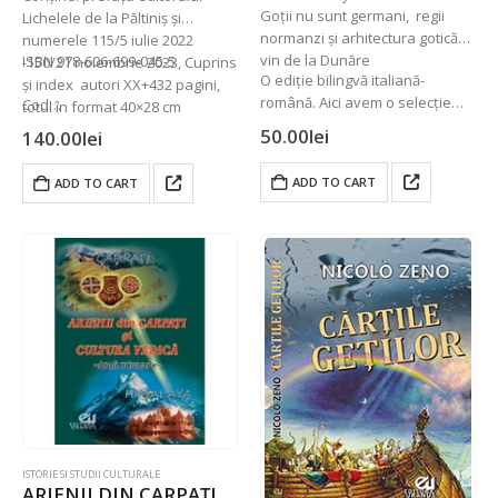
Goții nu sunt germani, regii
Lichelele de la Păltiniș și
normanzi și arhitectura gotică
numerele 115/5 iulie 2022
vin de la Dunăre
ISBN 978-606-699-045-5
-150/21 noiembrie 2023, Cuprins
O ediție bilingvă italiană-
și index autori XX+432 pagini,
română. Aici avem o selecție
Cod…
totul în format 40×28 cm
semnificativă din…
50.00
lei
140.00
lei
ADD TO CART
ADD TO CART
ISTORIE SI STUDII CULTURALE
ARIENII DIN CARPAȚI ȘI CULTURA VEDICĂ cercetare a Universității din Cambridge