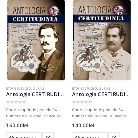
ISTORIE SI STUDII CULTURALE
ISTORIE SI STUDII CULTURALE
Antologia CERTIRUDINEA vol.2
Antologia CERTIRUDINEA vol.3
0
out of 5
0
out of 5
Cartea cuprinde primele 34
Cartea cuprinde primele 34
numere ale revistei cu același
numere ale revistei cu același
nume, dedicată neamului
nume, dedicată neamului
160.00
lei
140.00
lei
românesc, identității și culturii
românesc, identității și culturii
naționale , cunoscută cititorilor
naționale , cunoscută cititorilor
ADD TO CART
ADD TO CART