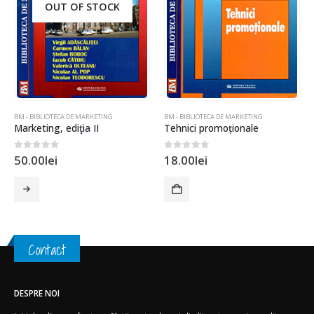
OUT OF STOCK
BM - BIBLIOTECA DE MARKETING
BM - BIBLIOTECA DE MARKETING
Marketing, ediţia II
Tehnici promoționale
0
out of 5
0
out of 5
50.00
lei
18.00
lei
Contact
DESPRE NOI