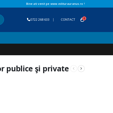
Bine ati venit pe www.editurauranus.ro !
0
0722 268 633
|
CONTACT
r publice şi private