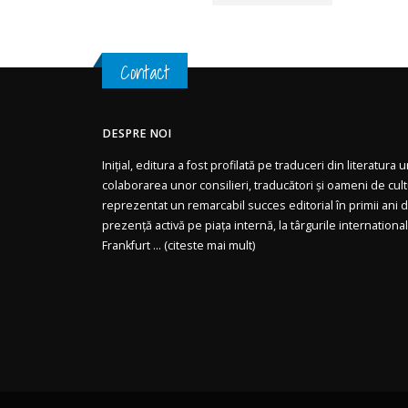
Contact
DESPRE NOI
Inițial, editura a fost profilată pe traduceri din literatura
colaborarea unor consilieri, traducători și oameni de cul
reprezentat un remarcabil succes editorial în primii ani de
prezență activă pe piața internă, la târgurile internationa
Frankfurt ... (
citeste mai mult)