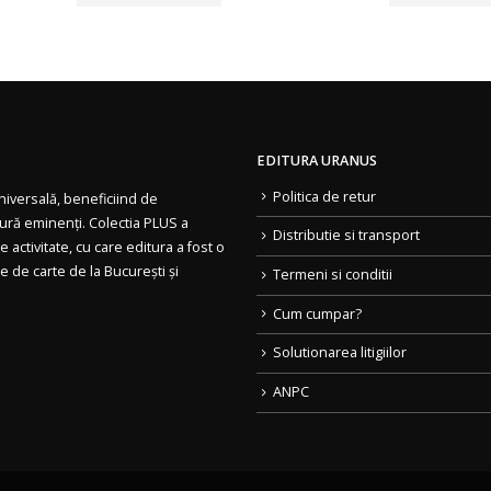
EDITURA URANUS
Politica de retur
 universală, beneficiind de
tură eminenți. Colectia PLUS a
Distributie si transport
 activitate, cu care editura a fost o
le de carte de la București și
Termeni si conditii
Cum cumpar?
Solutionarea litigiilor
ANPC