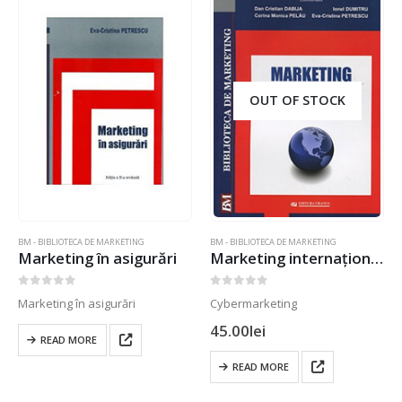
OUT OF STOCK
BM - BIBLIOTECA DE MARKETING
BM - BIBLIOTECA DE MARKETING
Marketing în asigurări
Marketing internațional.Teorie și practică
0
out of 5
0
out of 5
Marketing în asigurări
Cybermarketing
45.00
lei
READ MORE
READ MORE