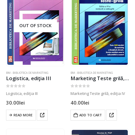
OUT OF STOCK
BM - BIBLIOTECA DE MARKETING
BM - BIBLIOTECA DE MARKETING
Logistica, ediţia III
Marketing Teste grilă, ediţia IV
0
out of 5
0
out of 5
Logistica, ediţia III
Marketing Teste grilă, ediţia IV
30.00
lei
40.00
lei
READ MORE
ADD TO CART