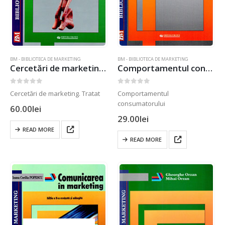
BM - BIBLIOTECA DE MARKETING
BM - BIBLIOTECA DE MARKETING
Cercetări de marketing. Tratat
Comportamentul consumatorului
0
out of 5
0
out of 5
Cercetări de marketing. Tratat
Comportamentul
consumatorului
60.00
lei
29.00
lei
READ MORE
READ MORE