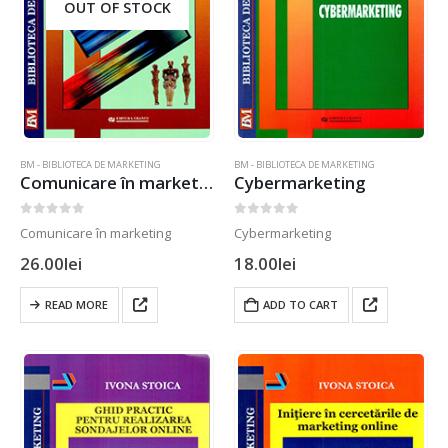
OUT OF STOCK
BM - BIBLIOTECA DE MARKETING
BM - BIBLIOTECA DE MARKETING
Comunicare în marketing
Cybermarketing
0
out of 5
0
out of 5
Comunicare în marketing
Cybermarketing
26.00
lei
18.00
lei
READ MORE
ADD TO CART