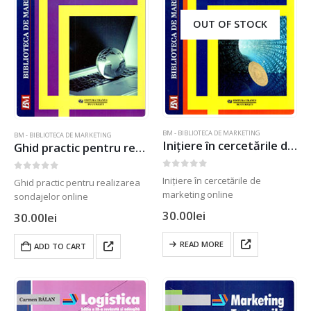
OUT OF STOCK
BM - BIBLIOTECA DE MARKETING
BM - BIBLIOTECA DE MARKETING
Inițiere în cercetările de marketing online
Ghid practic pentru realizarea sondajelor online
0
out of 5
0
out of 5
Inițiere în cercetările de
Ghid practic pentru realizarea
marketing online
sondajelor online
30.00
lei
30.00
lei
READ MORE
ADD TO CART