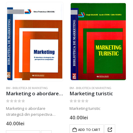
BM - BIBLIOTECA DE MARKETING
BM - BIBLIOTECA DE MARKETING
Marketing o abordare strategică din perspectiva competiției
Marketing turistic
0
out of 5
0
out of 5
Marketing o abordare
Marketing turistic
strategică din perspectiva
40.00
lei
competiției
40.00
lei
ADD TO CART